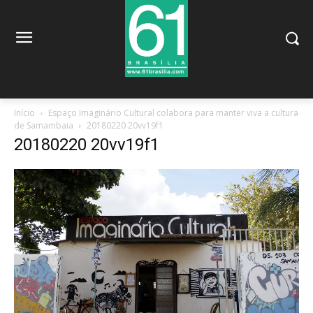
Início
Espaço Imaginário Cultural colabora para manter viva a cultura
de Samambaia
20180220 20vv19f1
20180220 20vv19f1