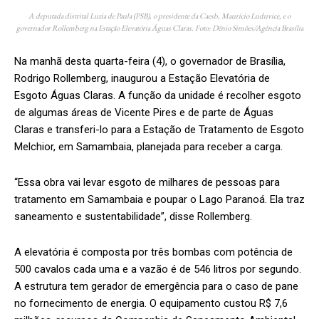
A deputada distrital Luzia de Paula (PSB), o presidente da Caesb, Maurício Luduvice, e o
governador Rollemberg na Estação Elevatória Águas Claras. Foto: Dênio Simões/Agência Brasília
Na manhã desta quarta-feira (4), o governador de Brasília,
Rodrigo Rollemberg, inaugurou a Estação Elevatória de
Esgoto Águas Claras. A função da unidade é recolher esgoto
de algumas áreas de Vicente Pires e de parte de Águas
Claras e transferi-lo para a Estação de Tratamento de Esgoto
Melchior, em Samambaia, planejada para receber a carga.
“Essa obra vai levar esgoto de milhares de pessoas para
tratamento em Samambaia e poupar o Lago Paranoá. Ela traz
saneamento e sustentabilidade”, disse Rollemberg.
A elevatória é composta por três bombas com potência de
500 cavalos cada uma e a vazão é de 546 litros por segundo.
A estrutura tem gerador de emergência para o caso de pane
no fornecimento de energia. O equipamento custou R$ 7,6