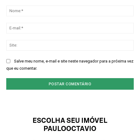
Comentário:
No
E-
mai
Sit
Salve meu nome, e-mail e site neste navegador para a próxima vez
que eu comentar.