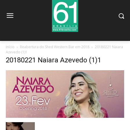
Início
Reabertura do Shed Western Bar em 2018
20180221 Naiara
Azevedo (1)1
20180221 Naiara Azevedo (1)1