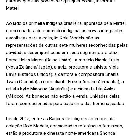
garotas que elas podem ser qualquer coisa”, informa a
Mattel.
Ao lado da primeira indígena brasileira, apontada pela Mattel,
como criadora de conteúdo indígena, as novas integrantes
escolhidas para a coleção Role Models são as
representações de outras sete mulheres reconhecidas pelas
atividades desempenhadas em seus segmentos: a atriz
Dame Helen Mirren (Reino Unido); a modelo Nicole Fujita
(Nova Zelândia/Japão); a atriz, produtora e ativista Viola
Davis (Estados Unidos); a cantora e compositora Shania
Twain (Canadá); a comediante Enissa Amani (Alemanha), a
artista Kylie Minogue (Austrália) e a cineasta Lila Avilés
(México). As bonecas não estão à venda. Unidades delas
foram confeccionadas para cada uma das homenageadas.
Desde 2015, entre as Barbies de edições anteriores da
coleção Role Models, consideradas referências femininas,
estão a produtora e cineasta norte-americana Shonda