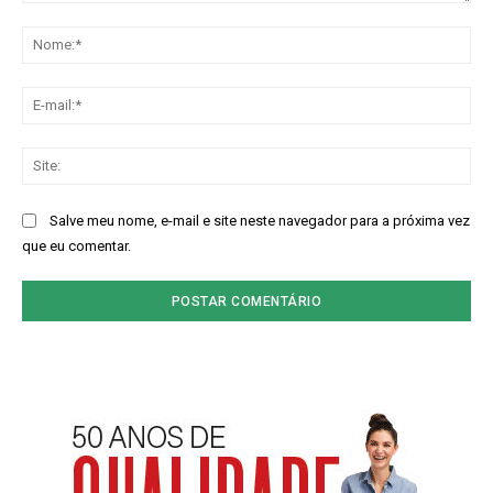
Comentário:
No
E-
mai
Sit
Salve meu nome, e-mail e site neste navegador para a próxima vez
que eu comentar.