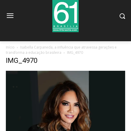
Início
Isabella Carpaneda, a influência que atravessa gerações e
transforma a educação brasileira
IMG_4970
IMG_4970