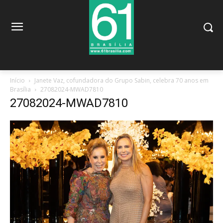
Início
Janete Vaz, cofundadora do Grupo Sabin, celebra 70 anos em
Brasília
27082024-MWAD7810
27082024-MWAD7810