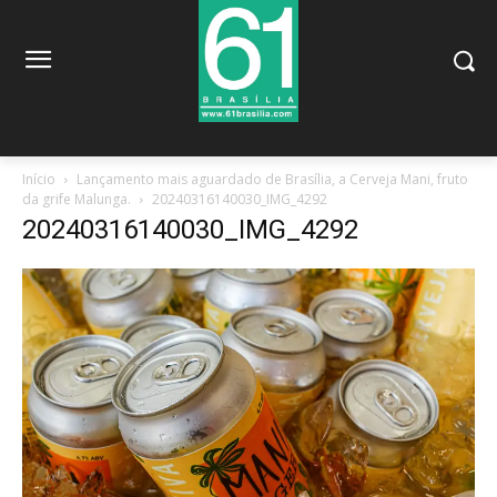
Início
Lançamento mais aguardado de Brasília, a Cerveja Mani, fruto
da grife Malunga.
20240316140030_IMG_4292
20240316140030_IMG_4292