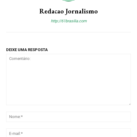
Redacao Jornalismo
http://61brasilia.com
DEIXE UMA RESPOSTA
Comentário:
No
E-