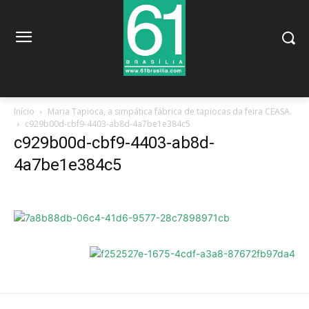
Início
Maria Tapioca, a simpática fábrica de tapiocas da feira CEASA.
c929b00d-cbf9-4403-ab8d-4a7be1e384c5
c929b00d-cbf9-4403-ab8d-
4a7be1e384c5