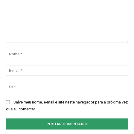
Comentário:
No
E-
mai
Sit
Salve meu nome, e-mail e site neste navegador para a próxima vez
que eu comentar.