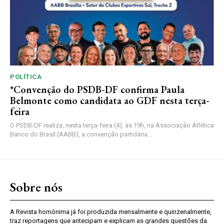
POLÍTICA
*Convenção do PSDB-DF confirma Paula
Belmonte como candidata ao GDF nesta terça-
feira
O PSDB-DF realiza, nesta terça-feira (4), às 19h, na Associação Atlética
Banco do Brasil (AABB), a convenção partidária...
Sobre nós
A Revista homônima já foi produzida mensalmente e quinzenalmente,
traz reportagens que antecipam e explicam as grandes questões da