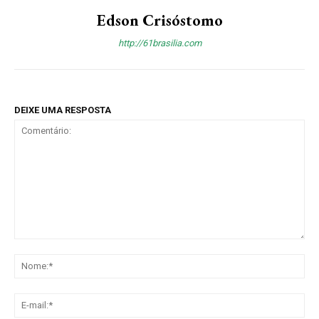
Edson Crisóstomo
http://61brasilia.com
DEIXE UMA RESPOSTA
Comentário:
No
E-
mai