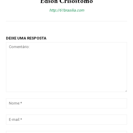
Edson Crisóstomo
http://61brasilia.com
DEIXE UMA RESPOSTA
Comentário:
No
E-
mai