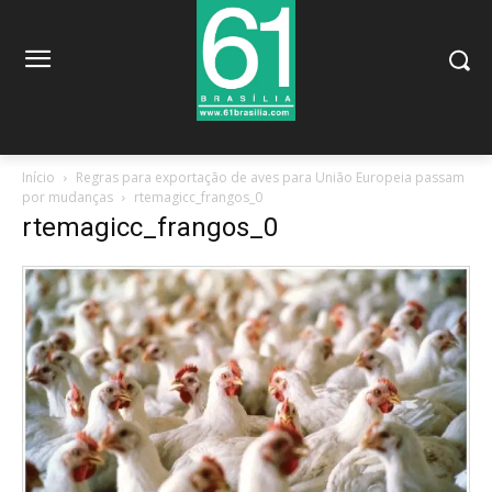
Início
Regras para exportação de aves para União Europeia passam
por mudanças
rtemagicc_frangos_0
rtemagicc_frangos_0