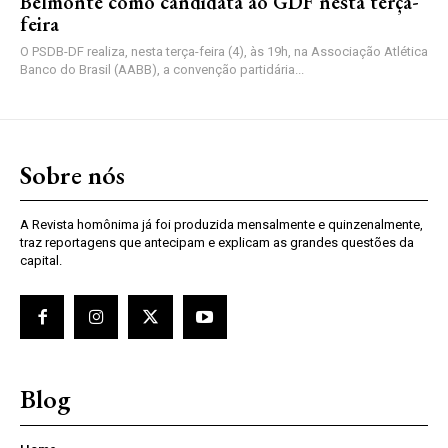
Belmonte como candidata ao GDF nesta terça-
feira
O PSDB-DF realiza, nesta terça-feira (4), às 19h, na Associação Atlética
Banco do Brasil (AABB), a convenção partidária...
Sobre nós
A Revista homônima já foi produzida mensalmente e quinzenalmente,
traz reportagens que antecipam e explicam as grandes questões da
capital.
Blog