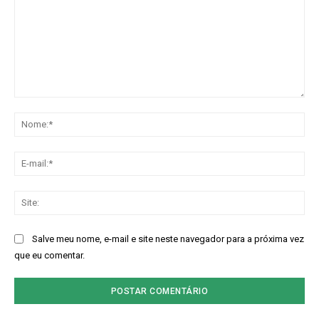
Comentário:
No
E-
mai
Sit
Salve meu nome, e-mail e site neste navegador para a próxima vez
que eu comentar.