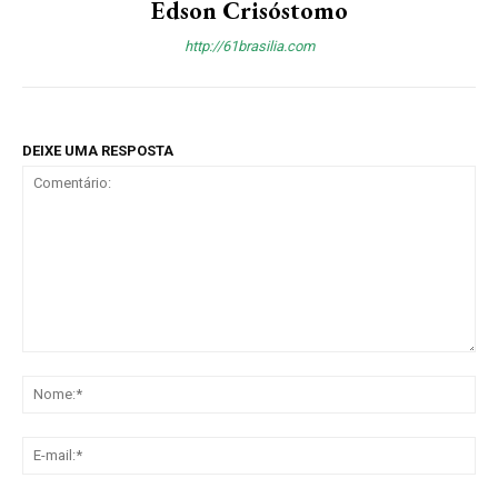
Edson Crisóstomo
http://61brasilia.com
DEIXE UMA RESPOSTA
Comentário:
No
E-
mai