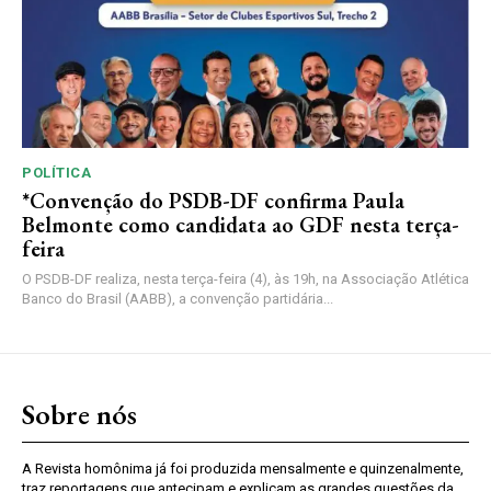
POLÍTICA
*Convenção do PSDB-DF confirma Paula
Belmonte como candidata ao GDF nesta terça-
feira
O PSDB-DF realiza, nesta terça-feira (4), às 19h, na Associação Atlética
Banco do Brasil (AABB), a convenção partidária...
Sobre nós
A Revista homônima já foi produzida mensalmente e quinzenalmente,
traz reportagens que antecipam e explicam as grandes questões da