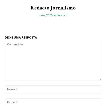
Redacao Jornalismo
http://61brasilia.com
DEIXE UMA RESPOSTA
Comentário:
No
E-
mai