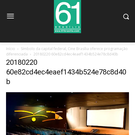
Início
Símbolo da capital federal, Cine Brasília oferece programação
diferenciada
20180220 60e82cd4ec4eaef1434b524e78c8d40b
20180220
60e82cd4ec4eaef1434b524e78c8d40
b