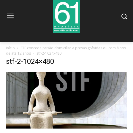
Início
STF concede prisão domiciliar a presas grávidas ou com filhos
de até 12 anos
stf-2-1024x480
stf-2-1024×480