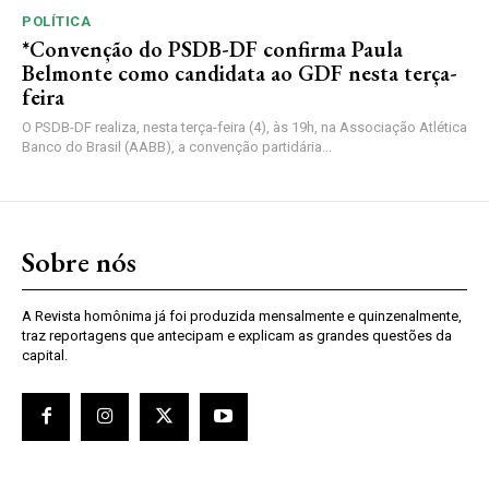
POLÍTICA
*Convenção do PSDB-DF confirma Paula
Belmonte como candidata ao GDF nesta terça-
feira
O PSDB-DF realiza, nesta terça-feira (4), às 19h, na Associação Atlética
Banco do Brasil (AABB), a convenção partidária...
Sobre nós
A Revista homônima já foi produzida mensalmente e quinzenalmente,
traz reportagens que antecipam e explicam as grandes questões da
capital.