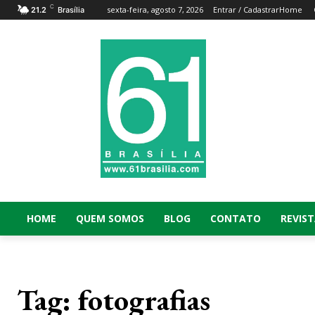
C
sexta-feira, agosto 7, 2026
Entrar / Cadastrar
Home
21.2
Brasília
HOME
QUEM SOMOS
BLOG
CONTATO
REVIST
Tag:
fotografias