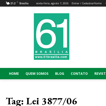
C
sexta-feira, agosto 7, 2026
Entrar / Cadastrar
Home
21.2
Brasília
HOME
QUEM SOMOS
BLOG
CONTATO
REVIST
Tag:
Lei 3877/06