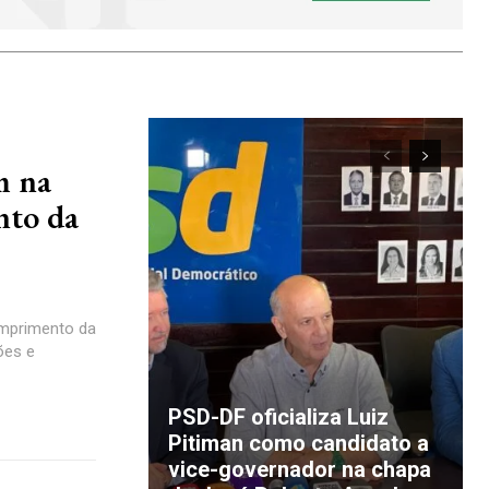
m na
nto da
umprimento da
ões e
PSD-DF oficializa Luiz
Pitiman como candidato a
vice-governador na chapa