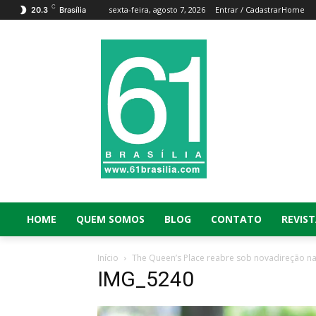
C
sexta-feira, agosto 7, 2026
Entrar / Cadastrar
Home
20.3
Brasília
HOME
QUEM SOMOS
BLOG
CONTATO
REVIST
Início
The Queen’s Place reabre sob novadireção na
IMG_5240