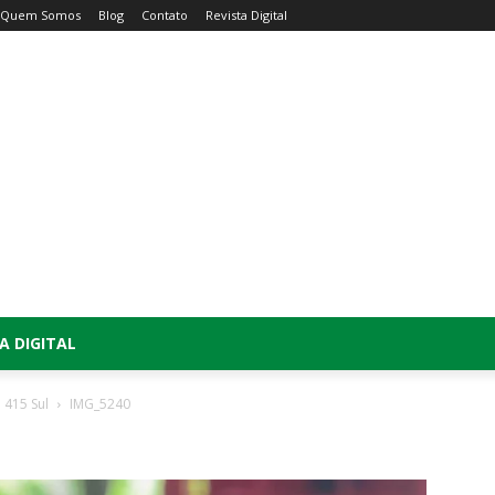
Quem Somos
Blog
Contato
Revista Digital
A DIGITAL
 415 Sul
IMG_5240