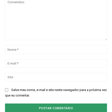
Comentário:
No
E-
mai
Sit
Salve meu nome, e-mail e site neste navegador para a próxima vez
que eu comentar.