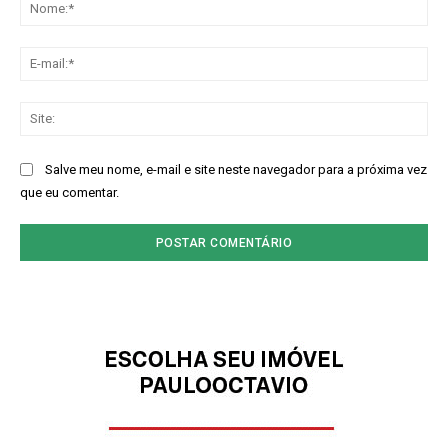
No
E-
mai
Sit
Salve meu nome, e-mail e site neste navegador para a próxima vez
que eu comentar.