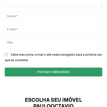
Comentário:
No
E-
mai
Sit
Salve meu nome, e-mail e site neste navegador para a próxima vez
que eu comentar.