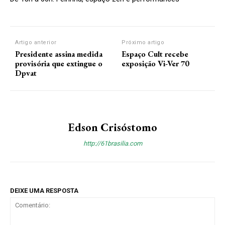
Artigo anterior
Próximo artigo
Presidente assina medida
Espaço Cult recebe
provisória que extingue o
exposição Vi-Ver 70
Dpvat
Edson Crisóstomo
http://61brasilia.com
DEIXE UMA RESPOSTA