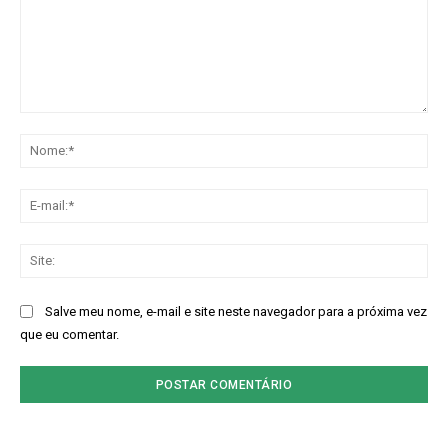
Comentário:
No
E-
mai
Sit
Salve meu nome, e-mail e site neste navegador para a próxima vez
que eu comentar.