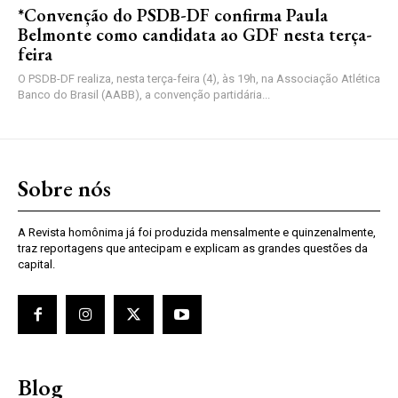
*Convenção do PSDB-DF confirma Paula
Belmonte como candidata ao GDF nesta terça-
feira
O PSDB-DF realiza, nesta terça-feira (4), às 19h, na Associação Atlética
Banco do Brasil (AABB), a convenção partidária...
Sobre nós
A Revista homônima já foi produzida mensalmente e quinzenalmente,
traz reportagens que antecipam e explicam as grandes questões da
capital.
Blog