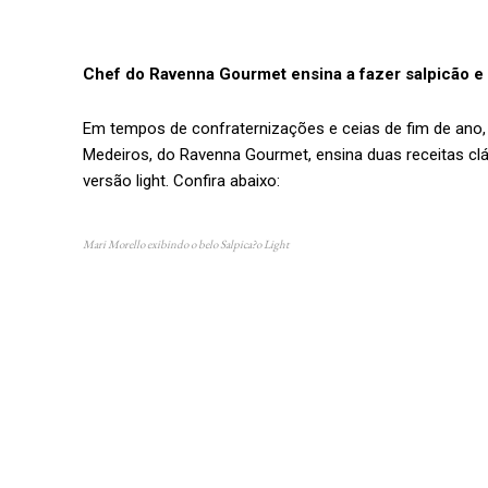
Chef do Ravenna Gourmet ensina a fazer salpicão e 
Em tempos de confraternizações e ceias de fim de ano, 
Medeiros, do Ravenna Gourmet, ensina duas receitas c
versão light. Confira abaixo:
Mari Morello exibindo o belo Salpica?o Light