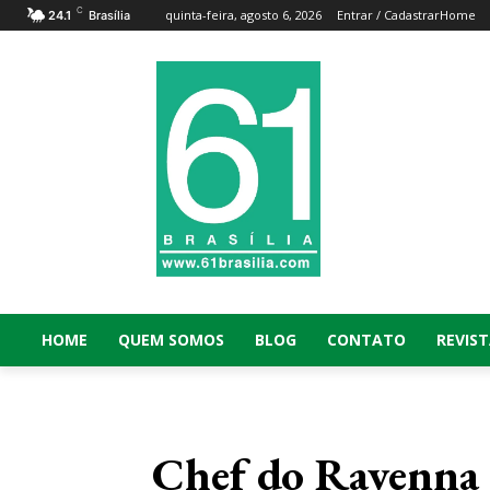
C
quinta-feira, agosto 6, 2026
Entrar / Cadastrar
Home
24.1
Brasília
HOME
QUEM SOMOS
BLOG
CONTATO
REVIST
Chef do Ravenna G