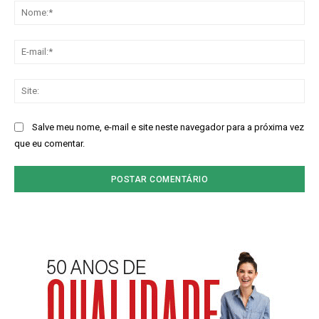
No
E-
mai
Sit
Salve meu nome, e-mail e site neste navegador para a próxima vez
que eu comentar.