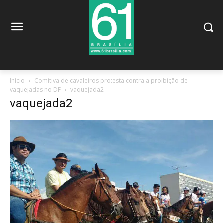
Início
Comitiva de cavaleiros protesta contra a proibição de
vaquejadas no DF
vaquejada2
vaquejada2