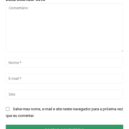
Comentário:
No
E-
mai
Sit
Salve meu nome, e-mail e site neste navegador para a próxima vez
que eu comentar.