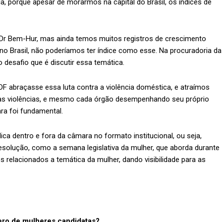
ia, porque apesar de morarmos na capital do Brasil, os índices de
 Dr Bem-Hur, mas ainda temos muitos registros de crescimento
a no Brasil, não poderíamos ter índice como esse. Na procuradoria da
 desafio que é discutir essa temática.
abraçasse essa luta contra a violência doméstica, e atraímos
as violências, e mesmo cada órgão desempenhando seu próprio
ra foi fundamental.
ica dentro e fora da câmara no formato institucional, ou seja,
resolução, como a semana legislativa da mulher, que aborda durante
 relacionados a temática da mulher, dando visibilidade para as
mero de mulheres candidatas?