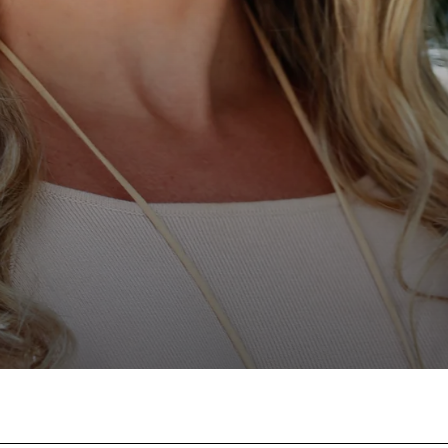
acebook
Twitter
Pinterest
WhatsAp