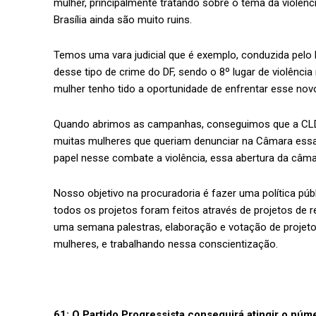
mulher, principalmente tratando sobre o tema da violênc
Brasília ainda são muito ruins.
Temos uma vara judicial que é exemplo, conduzida pelo
desse tipo de crime do DF, sendo o 8º lugar de violênci
mulher tenho tido a oportunidade de enfrentar esse novo
Quando abrimos as campanhas, conseguimos que a CLDF 
muitas mulheres que queriam denunciar na Câmara ess
papel nesse combate a violência, essa abertura da câma
Nosso objetivo na procuradoria é fazer uma política públ
todos os projetos foram feitos através de projetos de 
uma semana palestras, elaboração e votação de projetos
mulheres, e trabalhando nessa conscientização.
61: O Partido Progressista conseguirá atingir o nú