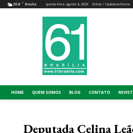
C
quinta-feira, agosto 6, 2026
Entrar / Cadastrar
Home
20.8
Brasília
HOME
QUEM SOMOS
BLOG
CONTATO
REVIST
Deputada Celina Leão