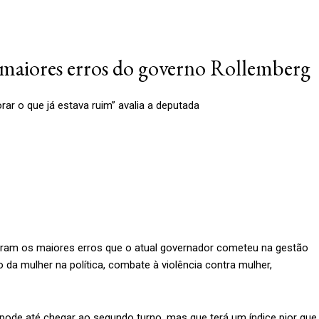
 maiores erros do governo Rollemberg
rar o que já estava ruim” avalia a deputada
foram os maiores erros que o atual governador cometeu na gestão
da mulher na política, combate à violência contra mulher,
pode até chegar ao segundo turno, mas que terá um índice pior que