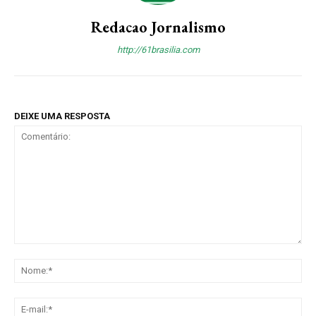
Redacao Jornalismo
http://61brasilia.com
DEIXE UMA RESPOSTA
Comentário:
No
E-