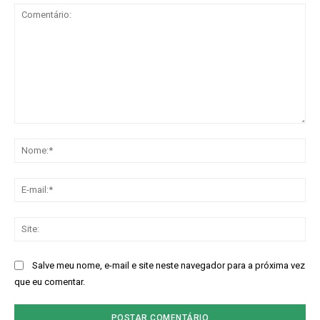
Comentário:
No
E-
mai
Sit
Salve meu nome, e-mail e site neste navegador para a próxima vez
que eu comentar.