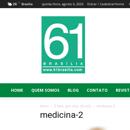
C
quinta-feira, agosto 6, 2026
Entrar / Cadastrar
Home
26
Brasília
HOME
QUEM SOMOS
BLOG
CONTATO
REVIST
Início
É fato: por nós, só nós
medicina-2
medicina-2