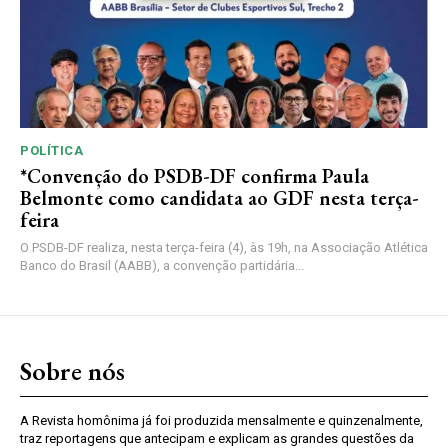
POLÍTICA
*Convenção do PSDB-DF confirma Paula
Belmonte como candidata ao GDF nesta terça-
feira
O PSDB-DF realiza, nesta terça-feira (4), às 19h, na Associação Atlética
Banco do Brasil (AABB), a convenção partidária...
Sobre nós
A Revista homônima já foi produzida mensalmente e quinzenalmente,
traz reportagens que antecipam e explicam as grandes questões da