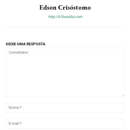
Edson Crisóstomo
http://61brasilia.com
DEIXE UMA RESPOSTA
Comentário:
No
E-
mai