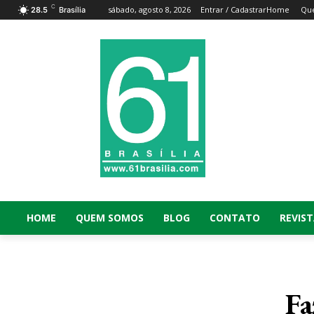
C
sábado, agosto 8, 2026
Entrar / Cadastrar
Home
Qu
28.5
Brasília
HOME
QUEM SOMOS
BLOG
CONTATO
REVIST
Fa