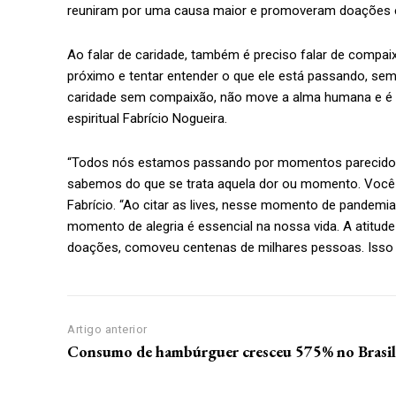
reuniram por uma causa maior e promoveram doações e a
Ao falar de caridade, também é preciso falar de compai
próximo e tentar entender o que ele está passando, se
caridade sem compaixão, não move a alma humana e é i
espiritual Fabrício Nogueira.
“Todos nós estamos passando por momentos parecidos e
sabemos do que se trata aquela dor ou momento. Você s
Fabrício. “Ao citar as lives, nesse momento de pandemia
momento de alegria é essencial na nossa vida. A atitude
doações, comoveu centenas de milhares pessoas. Isso é
Artigo anterior
Consumo de hambúrguer cresceu 575% no Brasi