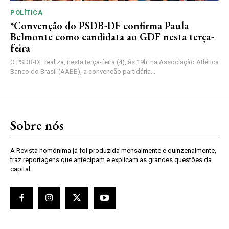
POLÍTICA
*Convenção do PSDB-DF confirma Paula
Belmonte como candidata ao GDF nesta terça-
feira
O PSDB-DF realiza, nesta terça-feira (4), às 19h, na Associação Atlética
Banco do Brasil (AABB), a convenção partidária...
Sobre nós
A Revista homônima já foi produzida mensalmente e quinzenalmente,
traz reportagens que antecipam e explicam as grandes questões da
capital.