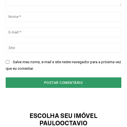
Comentário:
No
E-
mai
Sit
Salve meu nome, e-mail e site neste navegador para a próxima vez
que eu comentar.