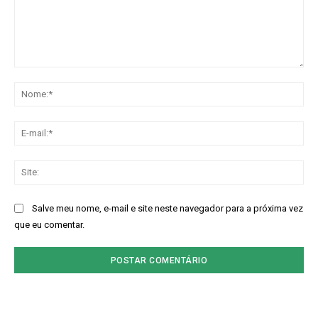
Comentário:
No
E-
mai
Sit
Salve meu nome, e-mail e site neste navegador para a próxima vez
que eu comentar.