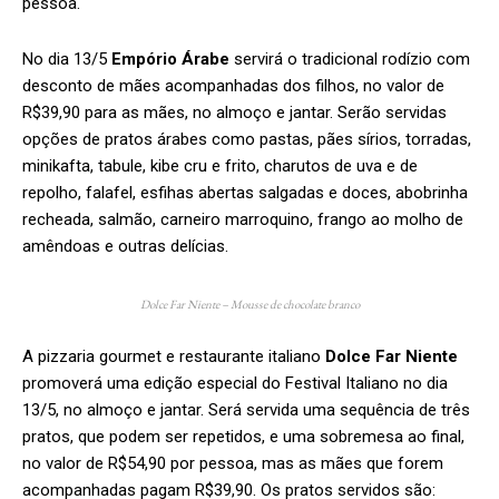
pessoa.
No dia 13/5
Empório Árabe
servirá o tradicional rodízio com
desconto de mães acompanhadas dos filhos, no valor de
R$39,90 para as mães, no almoço e jantar. Serão servidas
opções de pratos árabes como pastas, pães sírios, torradas,
minikafta, tabule, kibe cru e frito, charutos de uva e de
repolho, falafel, esfihas abertas salgadas e doces, abobrinha
recheada, salmão, carneiro marroquino, frango ao molho de
amêndoas e outras delícias.
Dolce Far Niente – Mousse de chocolate branco
A pizzaria gourmet e restaurante italiano
Dolce Far Niente
promoverá uma edição especial do Festival Italiano no dia
13/5, no almoço e jantar. Será servida uma sequência de três
pratos, que podem ser repetidos, e uma sobremesa ao final,
no valor de R$54,90 por pessoa, mas as mães que forem
acompanhadas pagam R$39,90. Os pratos servidos são: