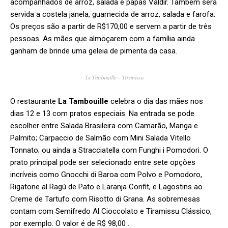
acompanhados de arroz, salada e papas Valdir. Também será
servida a costela janela, guarnecida de arroz, salada e farofa.
Os preços são a partir de R$170,00 e servem a partir de três
pessoas. As mães que almoçarem com a família ainda
ganham de brinde uma geleia de pimenta da casa.
La Tambouille – Tiramissu
O restaurante
La Tambouille
celebra o dia das mães nos
dias 12 e 13 com pratos especiais. Na entrada se pode
escolher entre Salada Brasileira com Camarão, Manga e
Palmito; Carpaccio de Salmão com Mini Salada Vitello
Tonnato; ou ainda a Stracciatella com Funghi i Pomodori. O
prato principal pode ser selecionado entre sete opções
incríveis como Gnocchi di Baroa com Polvo e Pomodoro,
Rigatone al Ragú de Pato e Laranja Confit, e Lagostins ao
Creme de Tartufo com Risotto di Grana. As sobremesas
contam com Semifredo Al Cioccolato e Tiramissu Clássico,
por exemplo. O valor é de R$ 98,00 .