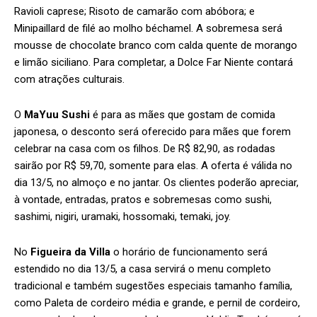
Ravioli caprese; Risoto de camarão com abóbora; e
Minipaillard de filé ao molho béchamel. A sobremesa será
mousse de chocolate branco com calda quente de morango
e limão siciliano. Para completar, a Dolce Far Niente contará
com atrações culturais.
O
MaYuu Sushi
é para as mães que gostam de comida
japonesa, o desconto será oferecido para mães que forem
celebrar na casa com os filhos. De R$ 82,90, as rodadas
sairão por R$ 59,70, somente para elas. A oferta é válida no
dia 13/5, no almoço e no jantar. Os clientes poderão apreciar,
à vontade, entradas, pratos e sobremesas como sushi,
sashimi, nigiri, uramaki, hossomaki, temaki, joy.
No
Figueira da Villa
o horário de funcionamento será
estendido no dia 13/5, a casa servirá o menu completo
tradicional e também sugestões especiais tamanho família,
como Paleta de cordeiro média e grande, e pernil de cordeiro,