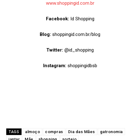
www.shoppingid.com.br
Facebook:
Id Shopping
Blog:
shoppingid.com.br/blog
Twitter:
@id_shopping
Instagram:
shoppingidbsb
almoço
compras
Dia das Mães
gatronomia
TAGS
jantar
Mãe
shopping
sorteio