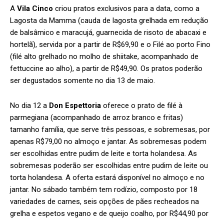
A
Vila Cinco
criou pratos exclusivos para a data, como a
Lagosta da Mamma (cauda de lagosta grelhada em redução
de balsâmico e maracujá, guarnecida de risoto de abacaxi e
hortelã), servida por a partir de R$69,90 e o Filé ao porto Fino
(filé alto grelhado no molho de shiitake, acompanhado de
fettuccine ao alho), a partir de R$49,90. Os pratos poderão
ser degustados somente no dia 13 de maio.
No dia 12 a
Don Espettoria
oferece o prato de filé à
parmegiana (acompanhado de arroz branco e fritas)
tamanho família, que serve três pessoas, e sobremesas, por
apenas R$79,00 no almoço e jantar. As sobremesas podem
ser escolhidas entre pudim de leite e torta holandesa. As
sobremesas poderão ser escolhidas entre pudim de leite ou
torta holandesa. A oferta estará disponível no almoço e no
jantar. No sábado também tem rodízio, composto por 18
variedades de carnes, seis opções de pães recheados na
grelha e espetos vegano e de queijo coalho, por R$44,90 por