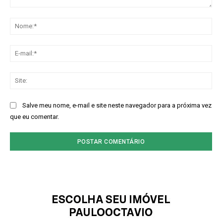
Comentário:
No
E-
mai
Sit
Salve meu nome, e-mail e site neste navegador para a próxima vez
que eu comentar.