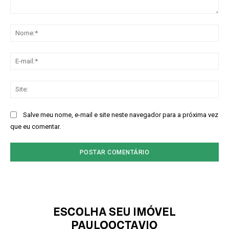
Comentário:
No
E-
mai
Sit
Salve meu nome, e-mail e site neste navegador para a próxima vez
que eu comentar.