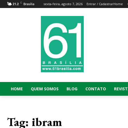
C
sexta-feira, agosto 7, 2026
Entrar / Cadastrar
Home
21.2
Brasília
HOME
QUEM SOMOS
BLOG
CONTATO
REVIST
Tag:
ibram