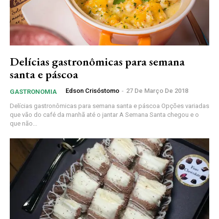
Delícias gastronômicas para semana
santa e páscoa
Edson Crisóstomo
-
27 De Março De 2018
GASTRONOMIA
Delícias gastronômicas para semana santa e páscoa Opções variadas
que vão do café da manhã até o jantar A Semana Santa chegou e o
que não...