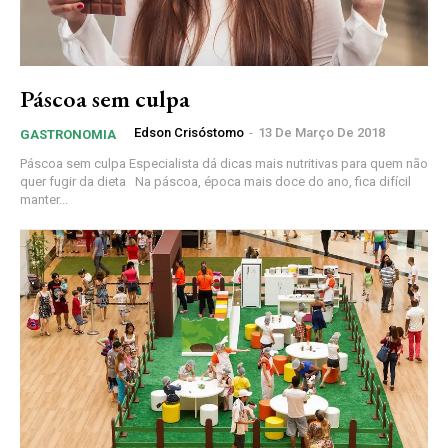
Páscoa sem culpa
Edson Crisóstomo
-
13 De Março De 2018
GASTRONOMIA
Páscoa sem culpa Especialista dá dicas mais nutritivas para quem não
quer fugir da dieta Na páscoa, época mais doce do ano, fica difícil
manter...