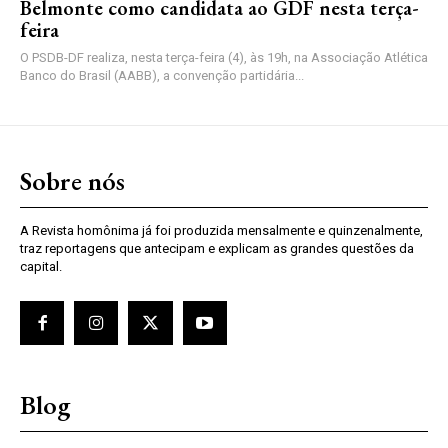
Belmonte como candidata ao GDF nesta terça-
feira
O PSDB-DF realiza, nesta terça-feira (4), às 19h, na Associação Atlética
Banco do Brasil (AABB), a convenção partidária...
Sobre nós
A Revista homônima já foi produzida mensalmente e quinzenalmente,
traz reportagens que antecipam e explicam as grandes questões da
capital.
Blog