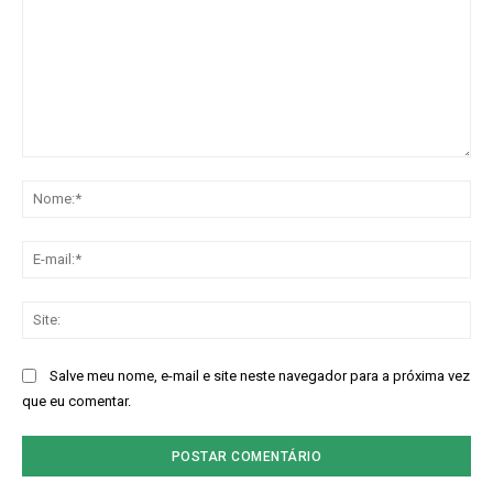
Comentário:
No
E-
mai
Sit
Salve meu nome, e-mail e site neste navegador para a próxima vez
que eu comentar.