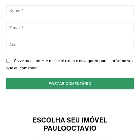
Comentário:
No
E-
mai
Sit
Salve meu nome, e-mail e site neste navegador para a próxima vez
que eu comentar.