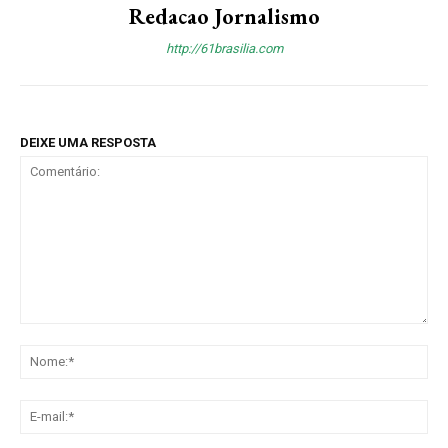
Redacao Jornalismo
http://61brasilia.com
DEIXE UMA RESPOSTA
Comentário:
No
E-
mai