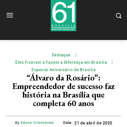
Destaque
Eles Fizeram e Fazem a Diferença em Brasilia
Especial Aniversário de Brasilia
“Álvaro da Rosário”:
Empreendedor de sucesso faz
história na Brasília que
completa 60 anos
By:
Edson Crisóstomo
Date:
21 de abril de 2020