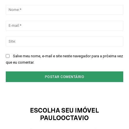
Comentário:
No
E-
mai
Sit
Salve meu nome, e-mail e site neste navegador para a próxima vez
que eu comentar.