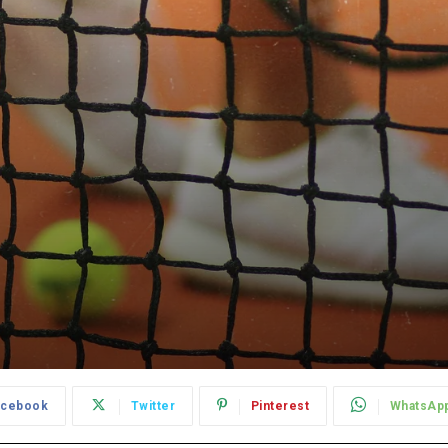
acebook
Twitter
Pinterest
WhatsAp