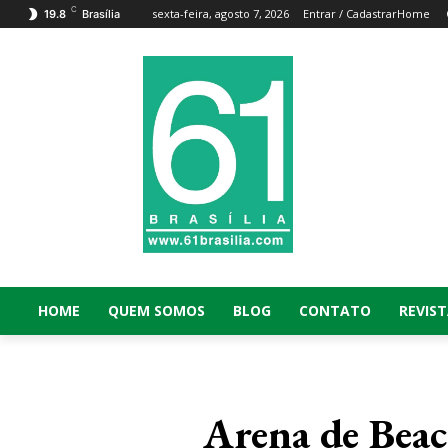
C
sexta-feira, agosto 7, 2026
Entrar / Cadastrar
Home
19.8
Brasília
HOME
QUEM SOMOS
BLOG
CONTATO
REVIST
Arena de Beac