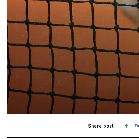
Share post:
F