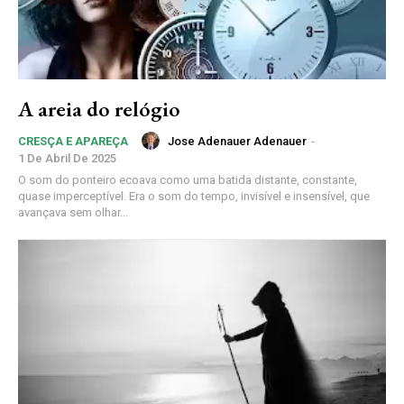
A areia do relógio
Jose Adenauer Adenauer
-
CRESÇA E APAREÇA
1 De Abril De 2025
O som do ponteiro ecoava como uma batida distante, constante,
quase imperceptível. Era o som do tempo, invisível e insensível, que
avançava sem olhar...