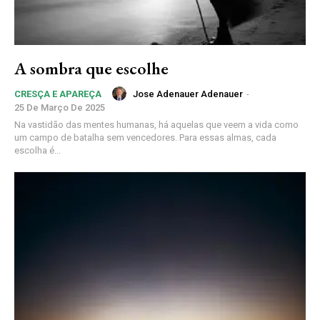
A sombra que escolhe
Jose Adenauer Adenauer
-
CRESÇA E APAREÇA
25 De Março De 2025
Na vastidão das mentes humanas, há aquelas que veem a vida como
um campo de batalha sem vencedores. Para essas almas, cada
escolha é...